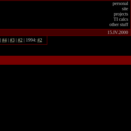
personal
site
projects
TI calcs
other stuff
15.IV.2000
|
#4
|
#3
|
#2
| 1994:
#2