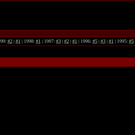
999:
#2
|
#1
| 1998:
#1
| 1997:
#3
|
#2
|
#1
| 1996:
#5
|
#3
|
#1
| 1995:
#5